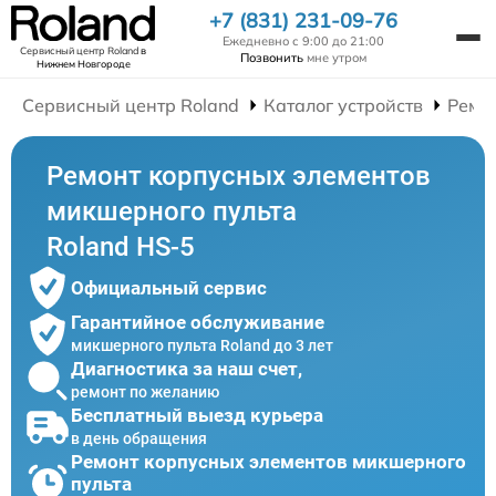
+7 (831) 231-09-76
Ежедневно с 9:00 до 21:00
Сервисный центр Roland
в
Позвонить
мне утром
Нижнем Новгороде
Сервисный центр Roland
Каталог устройств
Ремо
Ремонт корпусных элементов
микшерного пульта
Roland HS-5
Официальный сервис
Гарантийное обслуживание
микшерного пульта Roland до 3 лет
Диагностика за наш счет,
ремонт по желанию
Бесплатный выезд курьера
в день обращения
Ремонт корпусных элементов микшерного
пульта