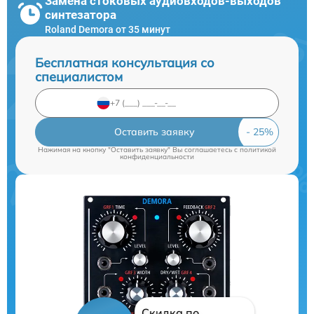
Замена стоковых аудиовходов-выходов
синтезатора
Roland Demora от 35 минут
Бесплатная консультация со
специалистом
Оставить заявку
Нажимая на кнопку "Оставить заявку" Вы соглашаетесь c
политикой
конфиденциальности
Скидка по