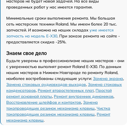
мастеров не будет новой задачей. На все виды
проведенных работ у нас имеется гарантия.
Минимальные сроки выполнения ремонта. Мы большая
сеть мастерских техники Roland. Мы имеем более 20 тыс.
запчастей. И возможно на наших складах
уже имеется
запчасть на модель E-X30
. При заказе ремонта на сайте -
предоставляется скидка -25%.
Знаем свое дело
Будьте уверены в профессионализме наших мастеров - они
с уверенностью выполнят ремонт Roland E-X30. По данным
наших мастеров в Нижнем Новгороде по ремонту Roland,
наиболее востребованы следующие услуги:
Замена экрана
,
Замена стоковых аудиовходов-выходов
,
Замена стоковых
конденсаторов
,
Ремонт второстепенных плат
,
Простой
ремонт основной платы
,
Ремонт внутренних динамиков
,
Восстановление шлейфов и контактов
,
Замена
токопроводящих резинок механизма клавиш
,
Чистка
токопроводящих резинок механизма клавиш
,
Ремонт
механизма клавиш
.