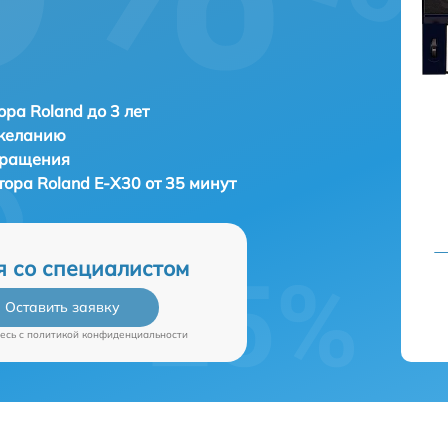
ора Roland до 3 лет
 желанию
бращения
атора
Roland E-X30 от 35 минут
я со специалистом
Оставить заявку
есь c
политикой конфиденциальности