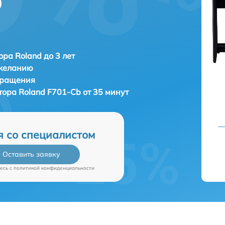
b
ора Roland до 3 лет
 желанию
бращения
атора
Roland F701-Cb от 35 минут
я со специалистом
Оставить заявку
есь c
политикой конфиденциальности