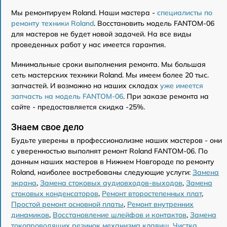
Мы ремонтируем Roland. Наши мастера -
специалисты по
ремонту техники Roland
. Восстановить модель FANTOM-06
для мастеров не будет новой задачей. На все виды
проведенных работ у нас имеется гарантия.
Минимальные сроки выполнения ремонта. Мы большая
сеть мастерских техники Roland. Мы имеем более 20 тыс.
запчастей. И возможно на наших складах
уже имеется
запчасть на модель FANTOM-06
. При заказе ремонта на
сайте - предоставляется скидка -25%.
Знаем свое дело
Будьте уверены в профессионализме наших мастеров - они
с уверенностью выполнят ремонт Roland FANTOM-06. По
данным наших мастеров в Нижнем Новгороде по ремонту
Roland, наиболее востребованы следующие услуги:
Замена
экрана
,
Замена стоковых аудиовходов-выходов
,
Замена
стоковых конденсаторов
,
Ремонт второстепенных плат
,
Простой ремонт основной платы
,
Ремонт внутренних
динамиков
,
Восстановление шлейфов и контактов
,
Замена
токопроводящих резинок механизма клавиш
,
Чистка