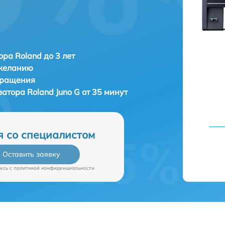
ора Roland до 3 лет
 желанию
бращения
затора
Roland Juno G от 35 минут
я со специалистом
Оставить заявку
есь c
политикой конфиденциальности