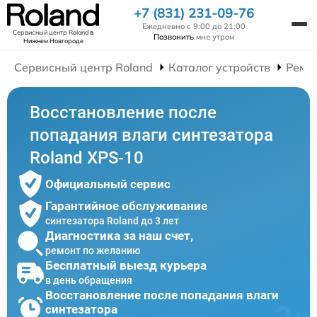
+7 (831) 231-09-76
Ежедневно с 9:00 до 21:00
Сервисный центр Roland
в
Позвонить
мне утром
Нижнем Новгороде
Сервисный центр Roland
Каталог устройств
Ремо
Восстановление после
попадания влаги синтезатора
Roland XPS-10
Официальный сервис
Гарантийное обслуживание
синтезатора Roland до 3 лет
Диагностика за наш счет,
ремонт по желанию
Бесплатный выезд курьера
в день обращения
Восстановление после попадания влаги
синтезатора