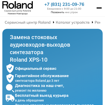
+7 (831) 231-09-76
Ежедневно с 9:00 до 21:00
Сервисный центр Roland
в
Позвонить
мне утром
Нижнем Новгороде
Сервисный центр Roland
Каталог устройств
Ремо
Замена стоковых
аудиовходов-выходов
синтезатора
Roland XPS-10
Официальный сервис
Гарантийное обслуживание
синтезатора Roland до 3 лет
Диагностика за наш счет,
ремонт по желанию
Бесплатный выезд курьера
в день обращения