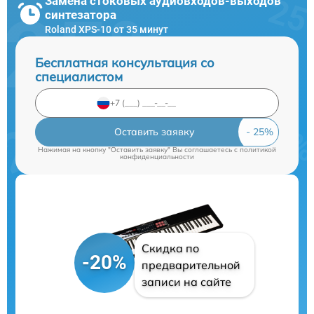
Замена стоковых аудиовходов-выходов
синтезатора
Roland XPS-10 от 35 минут
Бесплатная консультация со
специалистом
Оставить заявку
Нажимая на кнопку "Оставить заявку" Вы соглашаетесь c
политикой
конфиденциальности
Скидка по
-20%
предварительной
записи на сайте